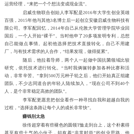
运营经理，“来把一个个想法变成现金流”。
启威生物联合创始人李军配是2016年大学生创业英雄
百强，2015年他与其他3名博士后一起创立安徽启威生物科技有
限公司。李军配回忆，2014年自己从伦敦大学管理学院毕业回
国后，一个人开始“裸干”。当时他申了20多项发明专利，总想
自己能做点事情。起初他选择把技术直接转化，自己不用建
厂，与有技术需求的人合作，“结果发现，做得挺累”。
随后，他拉着导师，两个人一起做中国抗菌领域比较
研究，依托技术进行转化。“当时我俩辗转参加各种比赛和活
动，非常辛苦。”拿到500万元种子轮之后，他们开始真正组建
团队，不少志同道合的年轻人陆续加入，“现在公司不到40个
人，是个非常稳定高效的团队”。
李军配更愿意把创业看作一种寻找自我和超越自我的
过程，“选择这条路让每个人的成长非常快”。
赚钱别太急
徐传超穿着有些褪色的圆领T恤走到台上，这个朴素得
甚至有些土气的小伙子，却有着“非常时尚”的创业思路。他