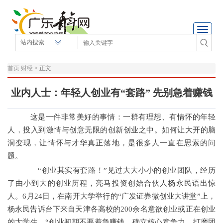
Toggle
navigati
首页
财经
>
正文
业内人士：年轻人创业有“套路” 先别急着赚钱
这是一件非常美好的事情：一群有理想、有情怀的年轻
人，投入到激情与创意无限的创新创业之中。如何让大开的脑
洞变现，让情怀与才华真正落地，是很多人一直在思索的问
题。
“创业其实有套路！”见过大大小小的创业团队，经历
了由小到大的创业历程，亮马投资创始合伙人杨永民语出惊
人。6月24日，在南开大学举行的“广发证券微创业大讲堂”上，
杨永民告诉台下来自天津各高校的200余名意欲创业或正在创业
的大学生，“创业初期不要着急赚钱，确立核心竞争力，打磨团