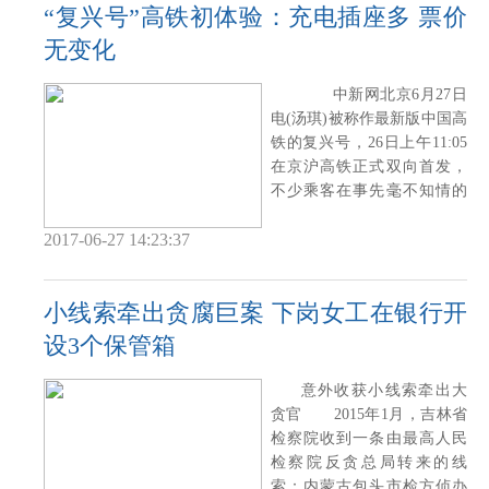
“复兴号”高铁初体验：充电插座多 票价
无变化
中新网北京6月27日
电(汤琪)被称作最新版中国高
铁的复兴号，26日上午11:05
在京沪高铁正式双向首发，
不少乘客在事先毫不知情的
状况下，成
2017-06-27 14:23:37
小线索牵出贪腐巨案 下岗女工在银行开
设3个保管箱
意外收获小线索牵出大
贪官 2015年1月，吉林省
检察院收到一条由最高人民
检察院反贪总局转来的线
索：内蒙古包头市检方侦办